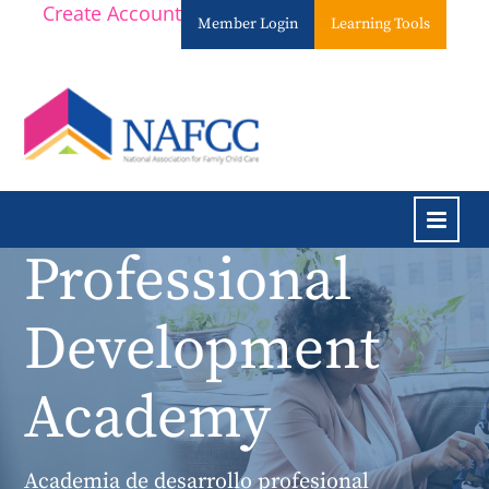
Create Account
Member Login
Learning Tools
Professional
Home
Development
Catalog
Academy
Cart (0 items)
Academia de desarrollo profesional