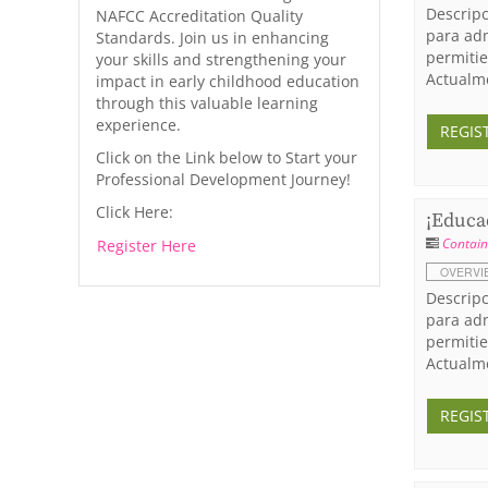
Descripc
NAFCC Accreditation Quality
para adm
Standards. Join us in enhancing
permitie
your skills and strengthening your
Actualme
impact in early childhood education
through this valuable learning
experience.
REGIS
Click on the Link below to Start your
Professional Development Journey!
Click Here:
¡Educad
Contain
Register Here
OVERVI
Descripc
para adm
permitie
Actualme
REGIS