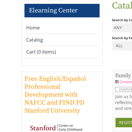
Cata
Elearning Center
Search by C
Home
ANY
Search by Fa
Catalog
ALL
Cart (0 items)
Family
Free English/Español
Contain
Professional
OVERVI
Development with
Join us 
NAFCC and FIND PD
reflecti
and stre
Stanford University
REGIS