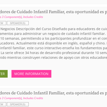
ores de Cuidado Infantil Familiar, esta oportunidad es 
s 3 Component(s)
,
Includes Credits
EW
SPEAKER(S)
 Negocios Descripción del Curso Diseñado para educadores de cuida
amentos para administrar un negocio de cuidado infantil familiar. 
10 semanas, permitiendo a los participantes profundizar en el co
ucadores. Actualmente está disponible en inglés, español y chino
infantil familiar, este curso interactivo enseña los fundamentos p
. La serie ofrece 34 horas de desarrollo profesional durante 10 se
nido mientras construyen relaciones de apoyo con otros educadores
TER
MORE INFORMATION
ores de Cuidado Infantil Familiar, esta oportunidad es 
s 3 Component(s)
,
Includes Credits
EW
SPEAKER(S)