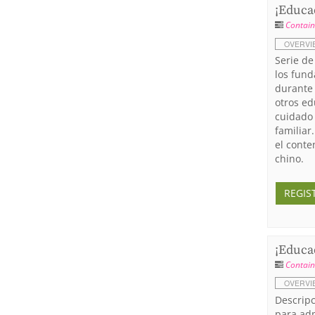
¡Educad
Contain
OVERVI
Serie de
los fund
durante 
otros ed
cuidado 
familiar
el conte
chino.
REGIS
¡Educad
Contain
OVERVI
Descripc
para adm