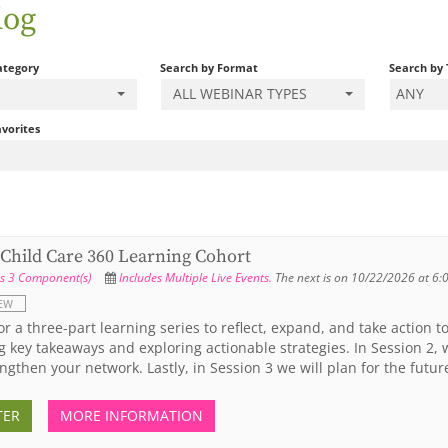
log
ategory
Search by Format
Search by
ALL WEBINAR TYPES
ANY
vorites
 Child Care 360 Learning Cohort
s 3 Component(s)
Includes Multiple Live Events.
The next is on 10/22/2026 at 6:
EW
for a three-part learning series to reflect, expand, and take action t
ng key takeaways and exploring actionable strategies. In Session 2
ngthen your network. Lastly, in Session 3 we will plan for the futur
TER
MORE INFORMATION