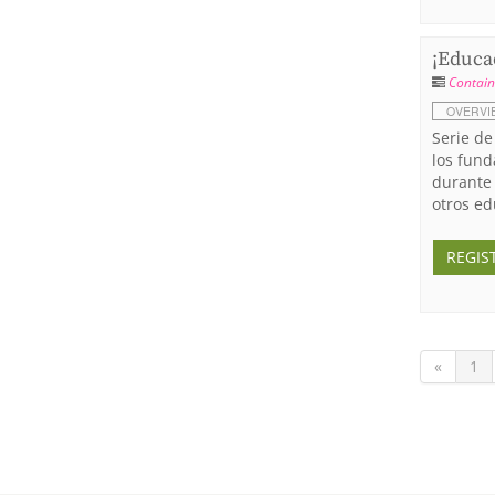
¡Educad
Contain
OVERVI
Serie de
los fund
durante 
otros ed
REGIS
«
1