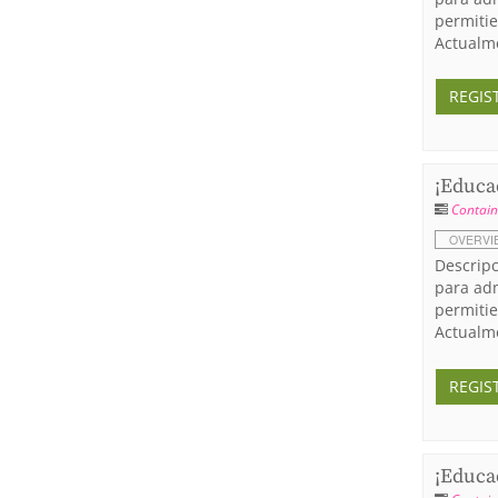
permitie
Actualme
REGIS
¡Educad
Contain
OVERVI
Descripc
para adm
permitie
Actualme
REGIS
¡Educad