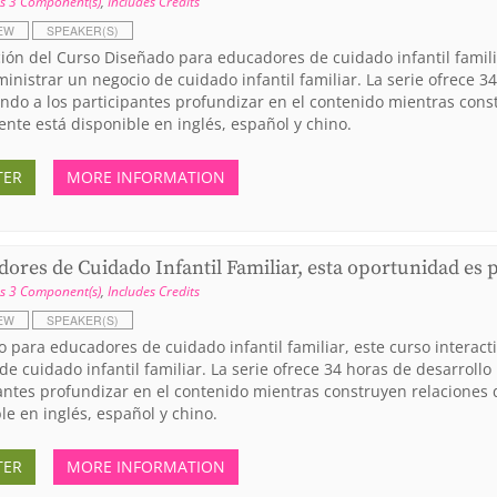
s 3 Component(s)
,
Includes Credits
EW
SPEAKER(S)
ión del Curso Diseñado para educadores de cuidado infantil famili
inistrar un negocio de cuidado infantil familiar. La serie ofrece 
ndo a los participantes profundizar en el contenido mientras cons
nte está disponible en inglés, español y chino.
TER
MORE INFORMATION
ores de Cuidado Infantil Familiar, esta oportunidad es 
s 3 Component(s)
,
Includes Credits
EW
SPEAKER(S)
 para educadores de cuidado infantil familiar, este curso interac
de cuidado infantil familiar. La serie ofrece 34 horas de desarroll
antes profundizar en el contenido mientras construyen relaciones
le en inglés, español y chino.
TER
MORE INFORMATION