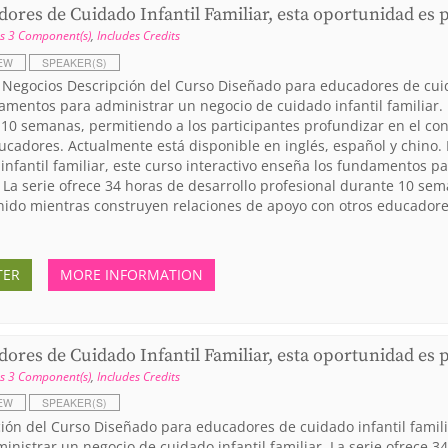
ores de Cuidado Infantil Familiar, esta oportunidad es 
s 3 Component(s)
,
Includes Credits
EW
SPEAKER(S)
 Negocios Descripción del Curso Diseñado para educadores de cuida
amentos para administrar un negocio de cuidado infantil familiar. 
10 semanas, permitiendo a los participantes profundizar en el co
ucadores. Actualmente está disponible en inglés, español y chino
infantil familiar, este curso interactivo enseña los fundamentos p
. La serie ofrece 34 horas de desarrollo profesional durante 10 se
nido mientras construyen relaciones de apoyo con otros educadores
TER
MORE INFORMATION
ores de Cuidado Infantil Familiar, esta oportunidad es 
s 3 Component(s)
,
Includes Credits
EW
SPEAKER(S)
ión del Curso Diseñado para educadores de cuidado infantil famili
inistrar un negocio de cuidado infantil familiar. La serie ofrece 