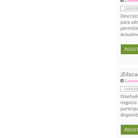
Contain
OVERVI
Descripc
para adm
permitie
Actualme
REGIS
¡Educad
Contain
OVERVI
Diseñado
negocio 
particip
disponib
REGIS