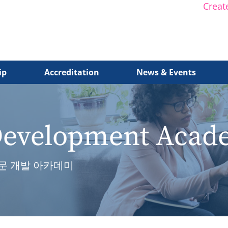
Creat
ip
Accreditation
News & Events
 Development Aca
문 개발 아카데미