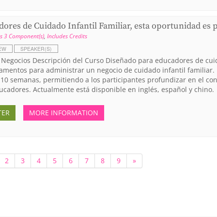
ores de Cuidado Infantil Familiar, esta oportunidad es 
s 3 Component(s)
,
Includes Credits
EW
SPEAKER(S)
 Negocios Descripción del Curso Diseñado para educadores de cuida
amentos para administrar un negocio de cuidado infantil familiar. 
10 semanas, permitiendo a los participantes profundizar en el co
ucadores. Actualmente está disponible en inglés, español y chino.
TER
MORE INFORMATION
2
3
4
5
6
7
8
9
»