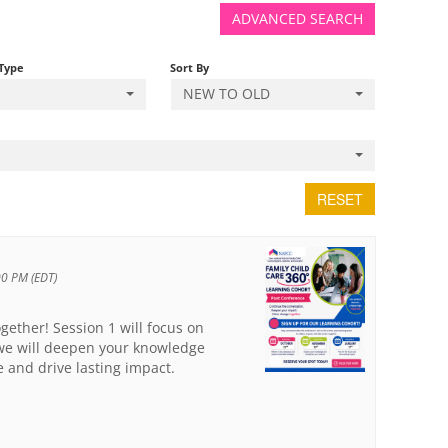
ADVANCED SEARCH
 Type
Sort By
NEW TO OLD
RESET
00 PM (EDT)
ogether! Session 1 will focus on
, we will deepen your knowledge
e and drive lasting impact.